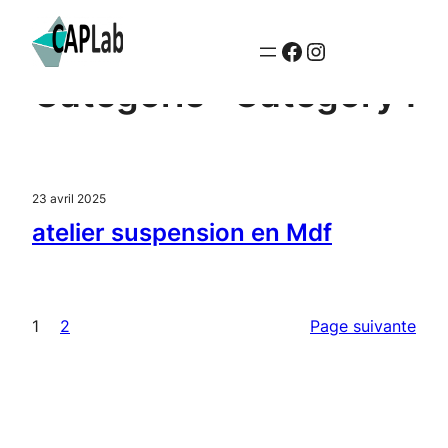
Aller
page Facebook du CAPlab
Instagram
au
contenu
Catégorie :
Category I
23 avril 2025
atelier suspension en Mdf
1
2
Page suivante